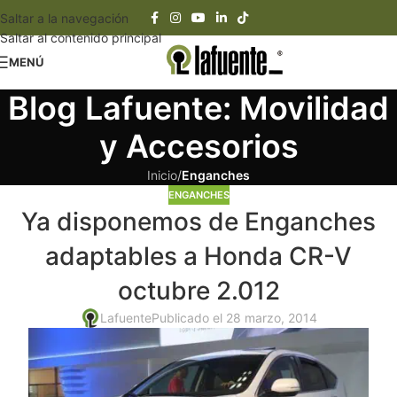
Saltar a la navegación
Saltar al contenido principal
MENÚ
Blog Lafuente: Movilidad
y Accesorios
Inicio
/
Enganches
ENGANCHES
Ya disponemos de Enganches
adaptables a Honda CR-V
octubre 2.012
Lafuente
Publicado el 28 marzo, 2014