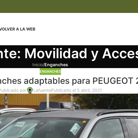
VOLVER A LA WEB
te: Movilidad y Acce
Inicio
/
Enganches
ENGANCHES
nches adaptables para PEUGEOT
Publicado por
Lafuente
Publicado el 5 abril, 2021